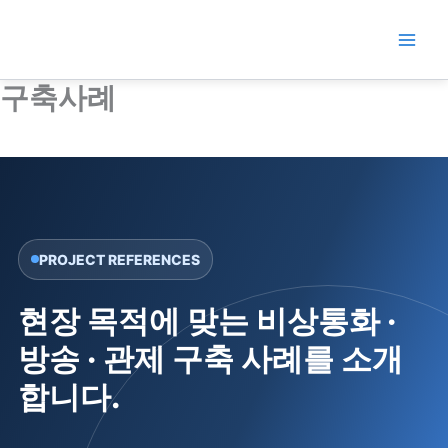
콘
텐
츠
로
구축사례
건
너
뛰
기
PROJECT REFERENCES
현장 목적에 맞는 비상통화 ·
방송 · 관제 구축 사례를 소개
합니다.